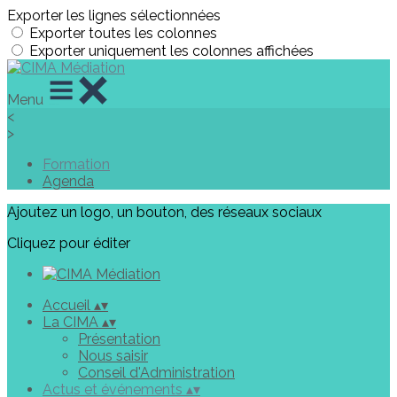
Exporter les lignes sélectionnées
Exporter toutes les colonnes
Exporter uniquement les colonnes affichées
Menu
<
>
Formation
Agenda
Ajoutez un logo, un bouton, des réseaux sociaux
Cliquez pour éditer
Accueil
▴
▾
La CIMA
▴
▾
Présentation
Nous saisir
Conseil d'Administration
Actus et événements
▴
▾