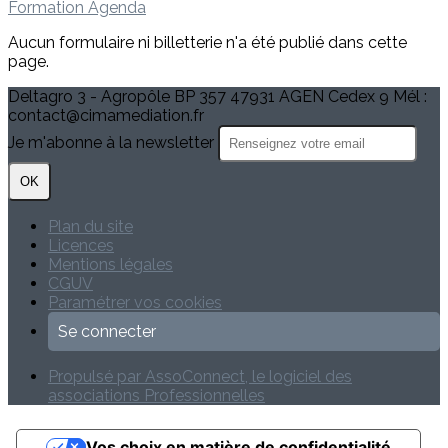
Formation
Agenda
Aucun formulaire ni billetterie n'a été publié dans cette
page.
Deltagro 3 - Agropôle BP 357 47931 AGEN Cedex 9 Mél :
contact@cimamediation.fr
Je m'abonne à la newsletter
OK
Plan du site
Licences
Mentions légales
CGUV
Paramétrer vos cookies
Se connecter
Propulsé par AssoConnect, le logiciel des
associations Professionnelles
Vos choix en matière de confidentialité