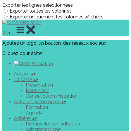
Exporter les lignes sélectionnées
Exporter toutes les colonnes
Exporter uniquement les colonnes affichées
Menu
Ajoutez un logo, un bouton, des réseaux sociaux
Cliquez pour éditer
Accueil
▴
▾
La CIMA
▴
▾
Présentation
Nous saisir
Conseil d'Administration
Actus et événements
▴
▾
Formation
Agenda
Adhérer
▴
▾
Renouveler son adhésion
Adhérer en ligne