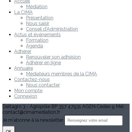
Accueil
Médiation
La CIMA
Présentation
Nous saisir
Conseil d'Administration
Actus et événements
Formation
Agenda
Adhérer
Renouveler son adhésion
Adhérer en ligne
Annuaire
Médiateurs membres de la CIMA
Contactez-nous
Nous contacter
Mon compte
Connexion
Deltagro 3 - Agropôle BP 357 47931 AGEN Cedex 9 Mél :
contact@cimamediation.fr
Je m'abonne à la newsletter
OK