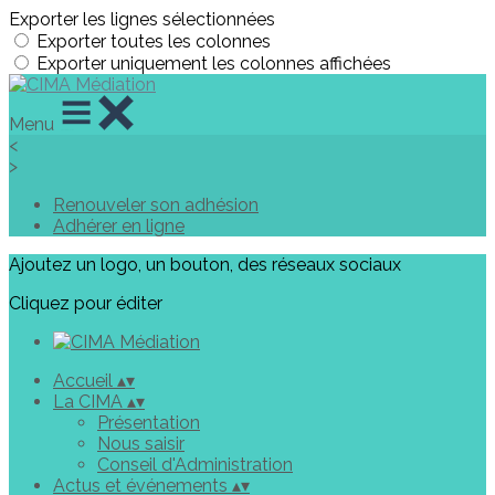
Exporter les lignes sélectionnées
Exporter toutes les colonnes
Exporter uniquement les colonnes affichées
Menu
<
>
Renouveler son adhésion
Adhérer en ligne
Ajoutez un logo, un bouton, des réseaux sociaux
Cliquez pour éditer
Accueil
▴
▾
La CIMA
▴
▾
Présentation
Nous saisir
Conseil d'Administration
Actus et événements
▴
▾